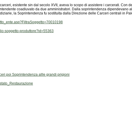
ziarie, la Soprintendenza fu sostituita dalla Direzione delle Carceri centrali in Pa
getto_ente.asp?FiltraSoggetto=70010198
aglio-soggetto-produttore?id=55363
eri poi Soprintendenza allle grandi prigioni
stato_Restaurazione