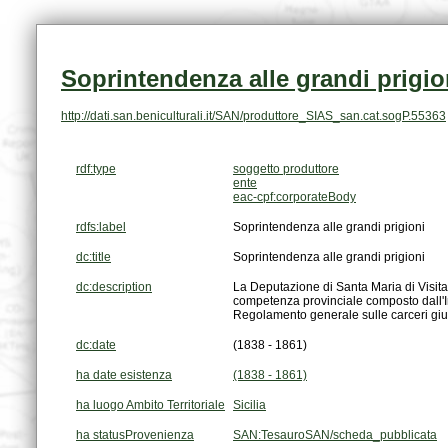
Soprintendenza alle grandi prigio
http://dati.san.beniculturali.it/SAN/produttore_SIAS_san.cat.sogP.55363
rdf:type
soggetto produttore
ente
eac-cpf:corporateBody
rdfs:label
Soprintendenza alle grandi prigioni
dc:title
Soprintendenza alle grandi prigioni
dc:description
Regolamento generale sulle carceri giudi
dc:date
(1838 - 1861)
ha date esistenza
(1838 - 1861)
ha luogo Ambito Territoriale
Sicilia
ha statusProvenienza
SAN:TesauroSAN/scheda_pubblicata