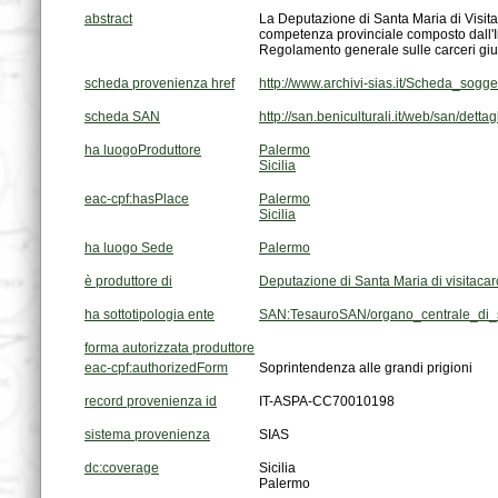
abstract
Regolamento generale sulle carceri giudi
scheda provenienza href
http://www.archivi-sias.it/Scheda_sog
scheda SAN
http://san.beniculturali.it/web/san/dett
ha luogoProduttore
Palermo
Sicilia
eac-cpf:hasPlace
Palermo
Sicilia
ha luogo Sede
Palermo
è produttore di
Deputazione di Santa Maria di visitacarc
ha sottotipologia ente
SAN:TesauroSAN/organo_centrale_di_
forma autorizzata produttore
eac-cpf:authorizedForm
Soprintendenza alle grandi prigioni
record provenienza id
IT-ASPA-CC70010198
sistema provenienza
SIAS
dc:coverage
Sicilia
Palermo