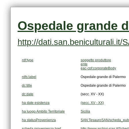
Ospedale grande d
http://dati.san.beniculturali.
rdf:type
soggetto produttore
ente
eac-cpf:corporateBody
rdfs:label
Ospedale grande di Palermo
dc:title
Ospedale grande di Palermo
dc:date
(secc. XV - XX)
ha date esistenza
(secc. XV - XX)
ha luogo Ambito Territoriale
Sicilia
ha statusProvenienza
SAN:TesauroSAN/scheda_pubb
scheda provenienza href
http://www.archivi-sias.it/Sc