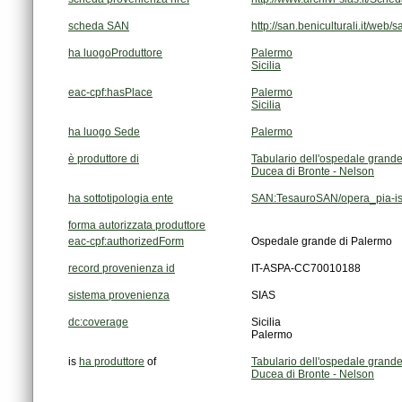
scheda SAN
http://san.beniculturali.it/web
ha luogoProduttore
Palermo
Sicilia
eac-cpf:hasPlace
Palermo
Sicilia
ha luogo Sede
Palermo
è produttore di
Tabulario dell'ospedale grand
Ducea di Bronte - Nelson
ha sottotipologia ente
SAN:TesauroSAN/opera_pia-is
forma autorizzata produttore
eac-cpf:authorizedForm
Ospedale grande di Palermo
record provenienza id
IT-ASPA-CC70010188
sistema provenienza
SIAS
dc:coverage
Sicilia
Palermo
is
ha produttore
of
Tabulario dell'ospedale grand
Ducea di Bronte - Nelson