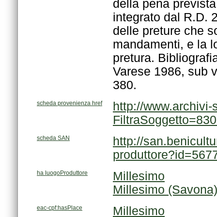
380.
scheda provenienza href
FiltraSoggetto=83
scheda SAN
produttore?id=567
ha luogoProduttore
Millesimo
Millesimo (Savona
eac-cpf:hasPlace
Millesimo