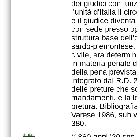
380.
dc:date
(1860-anni '20 sec