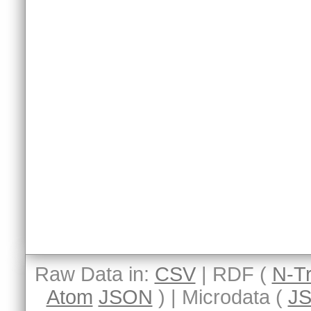
Raw Data in:
CSV
| RDF (
N-Tr
Atom
JSON
) | Microdata (
J