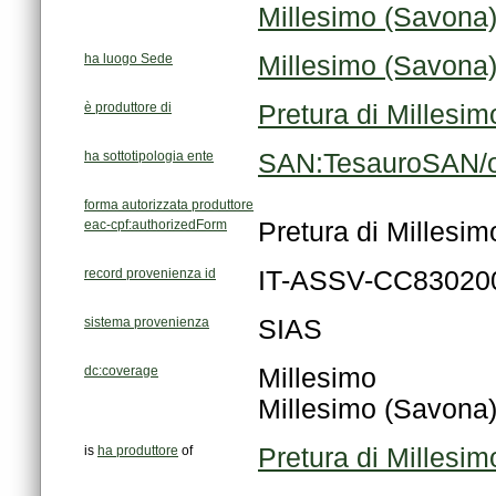
Millesimo (Savona
ha luogo Sede
Millesimo (Savona
è produttore di
Pretura di Millesim
ha sottotipologia ente
SAN:TesauroSAN/or
forma autorizzata produttore
eac-cpf:authorizedForm
Pretura di Millesim
record provenienza id
IT-ASSV-CC83020
sistema provenienza
SIAS
dc:coverage
Millesimo
Millesimo (Savona
is
ha produttore
of
Pretura di Millesim