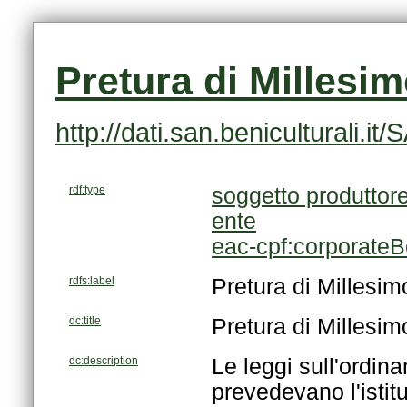
Pretura di Millesi
http://dati.san.beniculturali.
rdf:type
soggetto produttor
ente
eac-cpf:corporate
rdfs:label
Pretura di Millesim
dc:title
Pretura di Millesim
dc:description