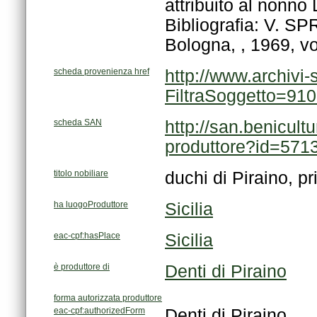
Bologna, , 1969, vol
scheda provenienza href
FiltraSoggetto=91
scheda SAN
produttore?id=571
titolo nobiliare
duchi di Piraino, pr
ha luogoProduttore
Sicilia
eac-cpf:hasPlace
Sicilia
è produttore di
Denti di Piraino
forma autorizzata produttore
eac-cpf:authorizedForm
Denti di Piraino