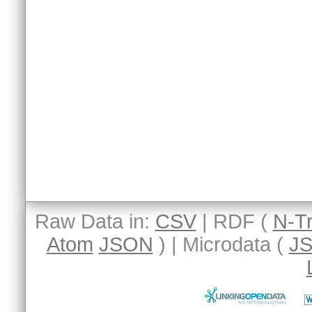
Raw Data in:
CSV
| RDF (
N-Tr
Atom
JSON
) | Microdata (
J