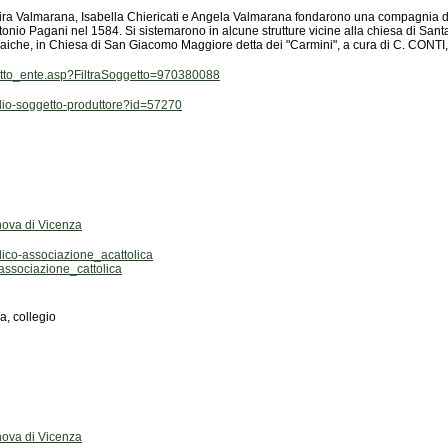
iche, in Chiesa di San Giacomo Maggiore detta dei "Carmini", a cura di C. CONTI,
getto_ente.asp?FiltraSoggetto=970380088
aglio-soggetto-produttore?id=57270
nova di Vicenza
ico-associazione_acattolica
ssociazione_cattolica
, collegio
nova di Vicenza