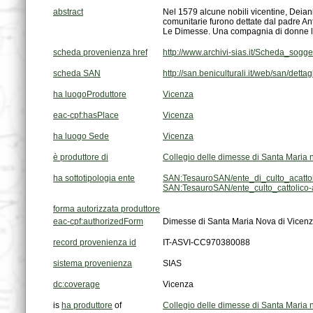
abstract
Le Dimesse. Una compagnia di donne la
scheda provenienza href
http://www.archivi-sias.it/Scheda_sog
scheda SAN
http://san.beniculturali.it/web/san/dett
ha luogoProduttore
Vicenza
eac-cpf:hasPlace
Vicenza
ha luogo Sede
Vicenza
è produttore di
Collegio delle dimesse di Santa Maria 
ha sottotipologia ente
SAN:TesauroSAN/ente_di_culto_acattol
SAN:TesauroSAN/ente_culto_cattolico-a
forma autorizzata produttore
eac-cpf:authorizedForm
Dimesse di Santa Maria Nova di Vicenza
record provenienza id
IT-ASVI-CC970380088
sistema provenienza
SIAS
dc:coverage
Vicenza
is
ha produttore
of
Collegio delle dimesse di Santa Maria 