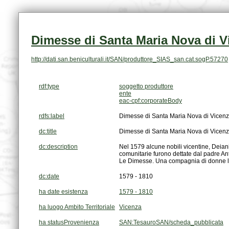
Dimesse di Santa Maria Nova di V
http://dati.san.beniculturali.it/SAN/produttore_SIAS_san.cat.sogP.57270
rdf:type
soggetto produttore
ente
eac-cpf:corporateBody
rdfs:label
Dimesse di Santa Maria Nova di Vicenza
dc:title
Dimesse di Santa Maria Nova di Vicenza
dc:description
Le Dimesse. Una compagnia di donne la
dc:date
1579 - 1810
ha date esistenza
1579 - 1810
ha luogo Ambito Territoriale
Vicenza
ha statusProvenienza
SAN:TesauroSAN/scheda_pubblicata