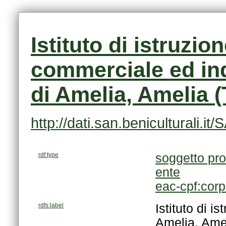
di Amelia, Amelia (
http://dati.san.beniculturali
rdf:type
soggetto pro
ente
eac-cpf:cor
rdfs:label
Amelia, Amel