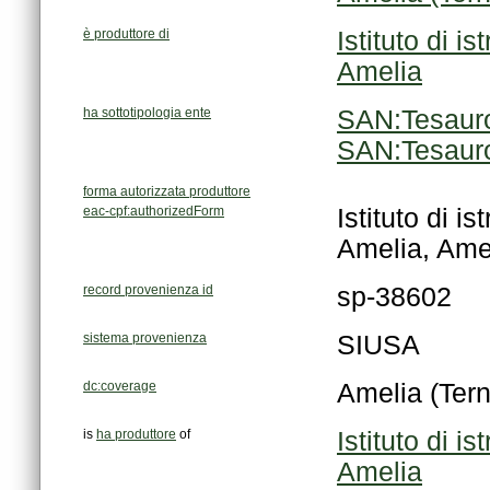
è produttore di
Amelia
ha sottotipologia ente
SAN:Tesauro
SAN:Tesauro
forma autorizzata produttore
eac-cpf:authorizedForm
Amelia, Amel
record provenienza id
sp-38602
sistema provenienza
SIUSA
dc:coverage
Amelia (Tern
is
ha produttore
of
Amelia