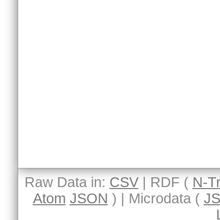
Raw Data in:
CSV
| RDF (
N-Tr
Atom
JSON
) | Microdata (
J