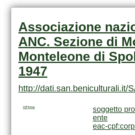
1947
http://dati.san.beniculturali
rdf:type
soggetto pro
ente
eac-cpf:cor