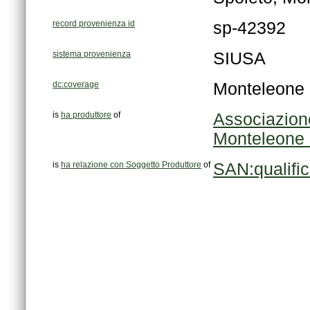
record provenienza id
sp-42392
sistema provenienza
SIUSA
dc:coverage
Monteleone 
is
ha produttore
of
Monteleone 
is
ha relazione con Soggetto Produttore
of
SAN:qualifi