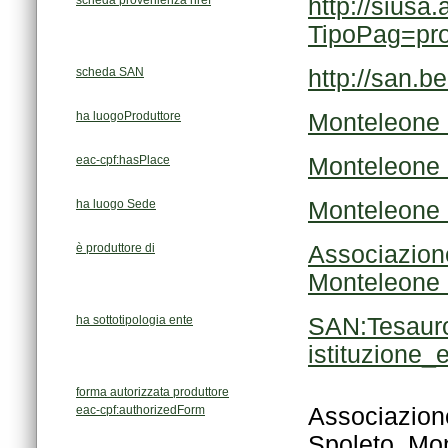
scheda provenienza href
TipoPag=pr
scheda SAN
http://san.b
ha luogoProduttore
Monteleone 
eac-cpf:hasPlace
Monteleone 
ha luogo Sede
Monteleone 
è produttore di
Monteleone 
ha sottotipologia ente
istituzione
forma autorizzata produttore
eac-cpf:authorizedForm
Spoleto, Mon