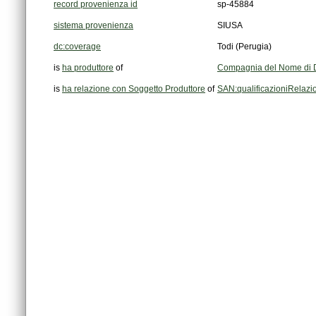
record provenienza id
sp-45884
sistema provenienza
SIUSA
dc:coverage
Todi (Perugia)
is
ha produttore
of
Compagnia del Nome di D
is
ha relazione con Soggetto Produttore
of
SAN:qualificazioniRelaz