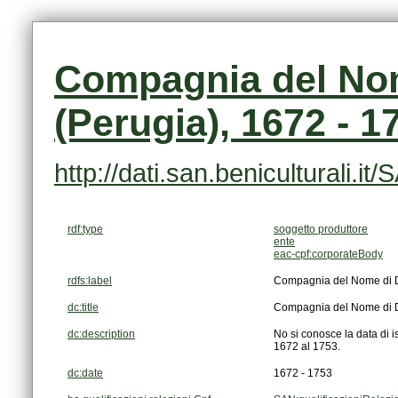
(Perugia), 1672 - 1
http://dati.san.beniculturali
rdf:type
soggetto produttore
ente
eac-cpf:corporateBody
rdfs:label
Compagnia del Nome di Di
dc:title
Compagnia del Nome di Di
dc:description
1672 al 1753.
dc:date
1672 - 1753