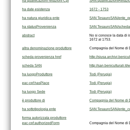
ha qualificazioni relazioni Cpf
SAN:qualificazioniRelaz
ha date esistenza
1672 - 1753
ha natura giuridica ente
SAN:TesauroSAN/ente_pr
ha statusProvenienza
SAN:TesauroSAN/scheda
abstract
1672 al 1753.
altra denominazione produttore
Compagnia del Nome di D
scheda provenienza href
http://siusa.archivi.beni
scheda SAN
http://san.beniculturali.i
ha luogoProduttore
Todi (Perugia)
eac-cpf:hasPlace
Todi (Perugia)
ha luogo Sede
Todi (Perugia)
è produttore di
Compagnia del Nome di D
ha sottotipologia ente
SAN:TesauroSAN/ente_cult
forma autorizzata produttore
eac-cpf:authorizedForm
Compagnia del Nome di Di