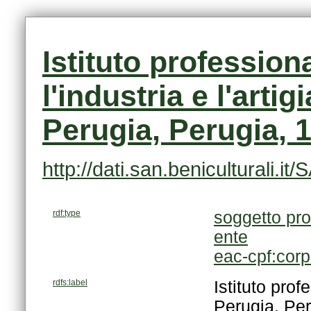
Perugia, Perugia, 
http://dati.san.beniculturali
rdf:type
soggetto pro
ente
eac-cpf:cor
rdfs:label
Perugia, Per