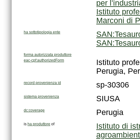
per l'industri
Marconi di 
ha sottotipologia ente
SAN:Tesauro
SAN:Tesauro
forma autorizzata produttore
eac-cpf:authorizedForm
Perugia, Per
record provenienza id
sp-30306
sistema provenienza
SIUSA
dc:coverage
Perugia
is
ha produttore
of