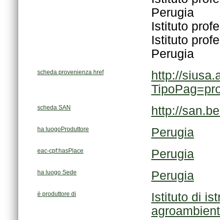
Perugia
Istituto prof
Perugia
scheda provenienza href
TipoPag=pr
scheda SAN
http://san.b
ha luogoProduttore
Perugia
eac-cpf:hasPlace
Perugia
ha luogo Sede
Perugia
è produttore di