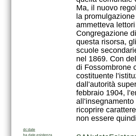
non essere quindi 
dc:date
ha date esistenza