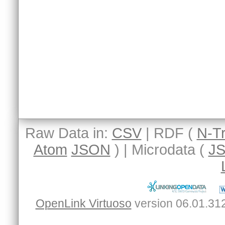
Raw Data in:
CSV
| RDF (
N-Tr
Atom
JSON
) | Microdata (
J
OpenLink Virtuoso