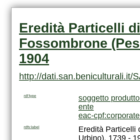
1904
http://dati.san.beniculturali
rdf:type
soggetto produtto
ente
eac-cpf:corporat
rdfs:label
Urbino), 1739 - 1