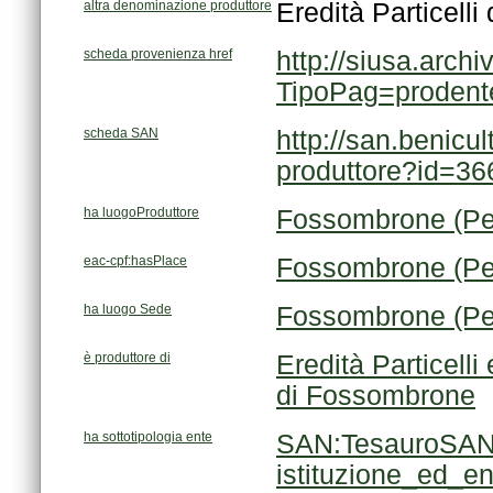
altra denominazione produttore
Eredità Particell
scheda provenienza href
TipoPag=proden
scheda SAN
produttore?id=36
ha luogoProduttore
Fossombrone (Pe
eac-cpf:hasPlace
Fossombrone (Pe
ha luogo Sede
Fossombrone (Pe
è produttore di
di Fossombrone
ha sottotipologia ente
istituzione_ed_e