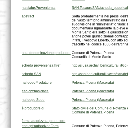
ha statusProvenienza
SAN:TesauroSAN/scheda_pubblica
abstract
trascritto nel codice 1030 dell'archivi
altra denominazione produttore
Comune di Potenza Picena
Comunità di Monte Santo
scheda provenienza href
http://siusa.archivi.beniculturali.
scheda SAN
http://san.beniculturali.it/web/san/
ha luogoProduttore
Potenza Picena (Macerata)
eac-cpf:hasPlace
Potenza Picena (Macerata)
ha luogo Sede
Potenza Picena (Macerata)
è produttore di
Stato civile del Comune di Potenza
Comune di Potenza Picena
forma autorizzata produttore
eac-cpf:authorizedForm
Comune di Potenza Picena, Potenza 