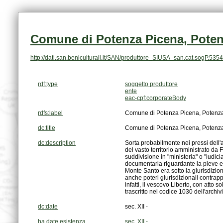
Comune di Potenza Picena, Potenza
http://dati.san.beniculturali.it/SAN/produttore_SIUSA_san.cat.sogP.5354
rdf:type
soggetto produttore
ente
eac-cpf:corporateBody
rdfs:label
Comune di Potenza Picena, Potenza 
dc:title
Comune di Potenza Picena, Potenza 
dc:description
trascritto nel codice 1030 dell'archivi
dc:date
sec. XII -
ha date esistenza
sec. XII -