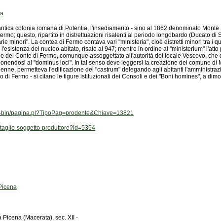
ta
o di Fermo - si citano le figure istituzionali dei Consoli e dei "Boni homines", a dimos
it/cgi-bin/pagina.pl?TipoPag=prodente&Chiave=13821
dettaglio-soggetto-produttore?id=5354
 Picena
Picena (Macerata), sec. XII -