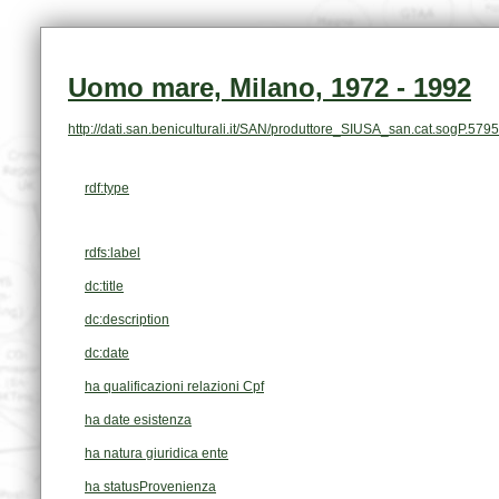
Uomo mare, Milano, 1972 - 1992
http://dati.san.beniculturali.it/SAN/produttore_SIUSA_san.cat.sogP.579
rdf:type
rdfs:label
dc:title
dc:description
dc:date
ha qualificazioni relazioni Cpf
ha date esistenza
ha natura giuridica ente
ha statusProvenienza