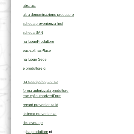
abstract
altra denominazione produttore
scheda provenienza href
scheda SAN
ha luogoProduttore
eac-cpf:hasPlace
ha luogo Sede
è produttore di
ha sottotipologia ente
forma autorizzata produttore
eac-cpf:authorizedForm
record provenienza id
sistema provenienza
dc:coverage
is
ha produttore
of