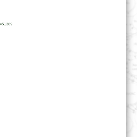
ve=51389