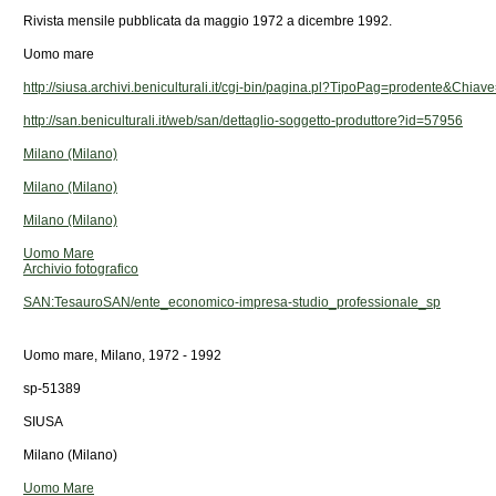
Rivista mensile pubblicata da maggio 1972 a dicembre 1992.
Uomo mare
http://siusa.archivi.beniculturali.it/cgi-bin/pagina.pl?TipoPag=prodente&Chia
http://san.beniculturali.it/web/san/dettaglio-soggetto-produttore?id=57956
Milano (Milano)
Milano (Milano)
Milano (Milano)
Uomo Mare
Archivio fotografico
SAN:TesauroSAN/ente_economico-impresa-studio_professionale_sp
Uomo mare, Milano, 1972 - 1992
sp-51389
SIUSA
Milano (Milano)
Uomo Mare