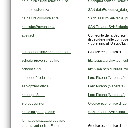
ha qualificazioni relazioni Cpf
SAN:qualificazioniRelaz
ha date esistenza
SAN:dateEsistenza_date_
ha natura giuridica ente
SAN:TesauroSAN/ente_pu
ha statusProvenienza
SAN:TesauroSAN/scheda
abstract
vigore sino all'Unità d'Itali
altra denominazione produttore
Giudice economico di Lo
scheda provenienza href
http://siusa.archivi.beni
scheda SAN
http://san.beniculturali.i
ha luogoProduttore
Loro Piceno (Macerata)
eac-cpf:hasPlace
Loro Piceno (Macerata)
ha luogo Sede
Loro Piceno (Macerata)
è produttore di
Giudice economico di Lo
ha sottotipologia ente
SAN:TesauroSAN/statali_p
forma autorizzata produttore
eac-cpf:authorizedForm
Giudice economico di Lor