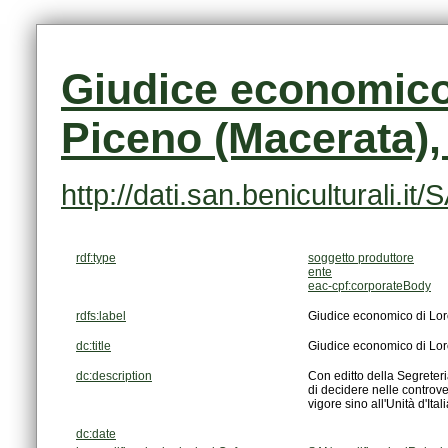
Piceno (Macerata),
http://dati.san.beniculturali
rdf:type
soggetto produttore
ente
eac-cpf:corporateBody
rdfs:label
Giudice economico di Lor
dc:title
Giudice economico di Lor
dc:description
vigore sino all'Unità d'Itali
dc:date