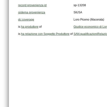
record provenienza id
sp-13208
sistema provenienza
SIUSA
dc:coverage
Loro Piceno (Macerata)
is
ha produttore
of
Giudice economico di Lo
is
ha relazione con Soggetto Produttore
of
SAN:qualificazioniRelaz