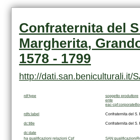
1578 - 1799
http://dati.san.beniculturali
rdf:type
soggetto produttore
ente
eac-cpf:corporateB
rdfs:label
Confraternita del S.
dc:title
Confraternita del S.
dc:date
ha qualificazioni relazioni Cpf
SAN:qualificazioniR