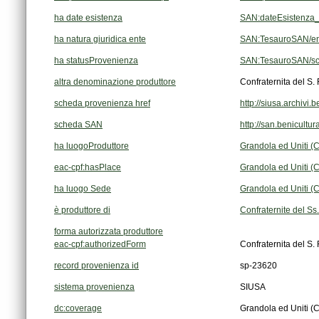
ha date esistenza
SAN:dateEsistenza_
ha natura giuridica ente
SAN:TesauroSAN/ent
ha statusProvenienza
SAN:TesauroSAN/sc
altra denominazione produttore
Confraternita del S.
scheda provenienza href
http://siusa.archivi
scheda SAN
http://san.benicultu
ha luogoProduttore
Grandola ed Uniti (
eac-cpf:hasPlace
Grandola ed Uniti (
ha luogo Sede
Grandola ed Uniti (
è produttore di
Confraternite del Ss
forma autorizzata produttore
eac-cpf:authorizedForm
Confraternita del S.
record provenienza id
sp-23620
sistema provenienza
SIUSA
dc:coverage
Grandola ed Uniti (