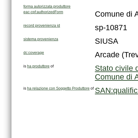
forma autorizzata produttore
eac-cpf:authorizedForm
Comune di Ar
record provenienza id
sp-10871
sistema provenienza
SIUSA
dc:coverage
Arcade (Trev
is
ha produttore
of
Stato civile
Comune di 
is
ha relazione con Soggetto Produttore
of
SAN:qualifi