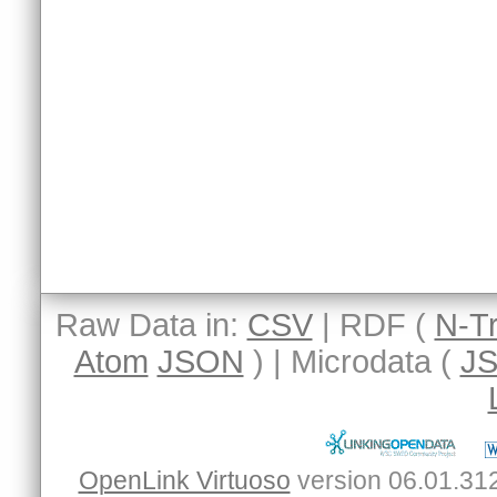
Raw Data in:
CSV
| RDF (
N-Tr
Atom
JSON
) | Microdata (
J
OpenLink Virtuoso