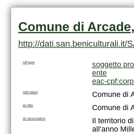
Comune di Arcade, 
http://dati.san.beniculturali
rdf:type
soggetto pro
ente
eac-cpf:cor
rdfs:label
Comune di Ar
dc:title
Comune di Ar
dc:description