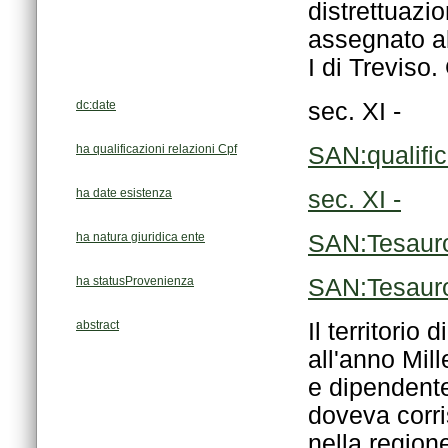
I di Treviso.
dc:date
sec. XI -
ha qualificazioni relazioni Cpf
SAN:qualifi
ha date esistenza
sec. XI -
ha natura giuridica ente
SAN:Tesaur
ha statusProvenienza
SAN:Tesaur
abstract