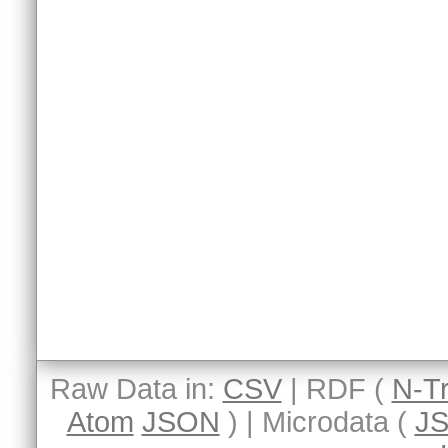
Raw Data in:
CSV
| RDF (
N-Tr
Atom
JSON
) | Microdata (
J