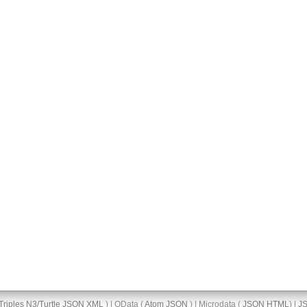
Triples
N3/Turtle
JSON
XML
) | OData (
Atom
JSON
) | Microdata (
JSON
HTML
) |
J