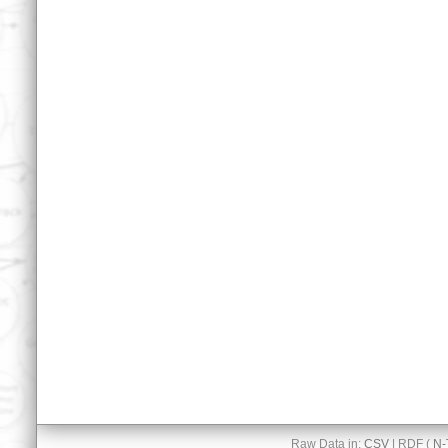
Raw Data in:
CSV
| RDF (
N-