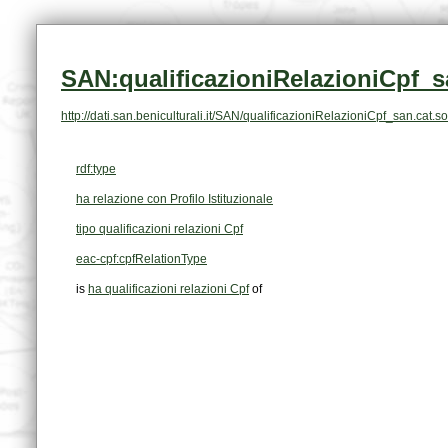
SAN:qualificazioniRelazioniCpf_s
http://dati.san.beniculturali.it/SAN/qualificazioniRelazioniCpf_san.ca
rdf:type
ha relazione con Profilo Istituzionale
tipo qualificazioni relazioni Cpf
eac-cpf:cpfRelationType
is
ha qualificazioni relazioni Cpf
of