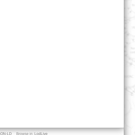
SON-LD
Browse in:
LodLive