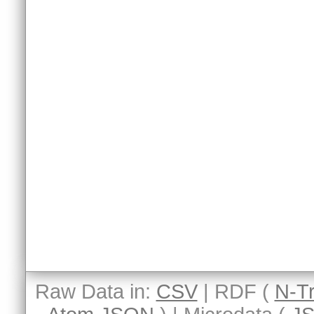
Raw Data in:
CSV
| RDF (
N-Tr