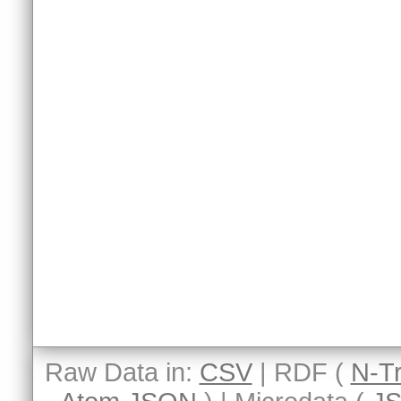
Raw Data in:
CSV
| RDF (
N-Tr