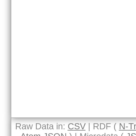
Raw Data in:
CSV
| RDF (
N-Tr