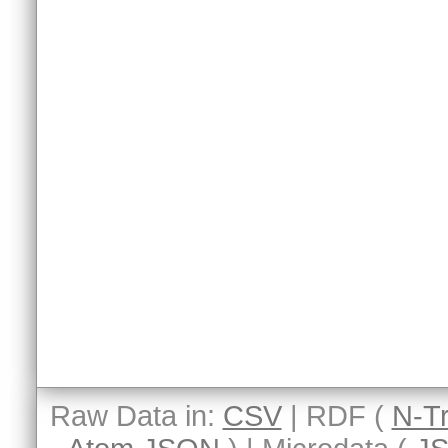
Raw Data in:
CSV
| RDF (
N-Tr