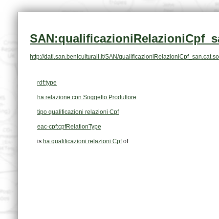
SAN:qualificazioniRelazioniCpf_s
http://dati.san.beniculturali.it/SAN/qualificazioniRelazioniCpf_san.ca
rdf:type
ha relazione con Soggetto Produttore
tipo qualificazioni relazioni Cpf
eac-cpf:cpfRelationType
is
ha qualificazioni relazioni Cpf
of