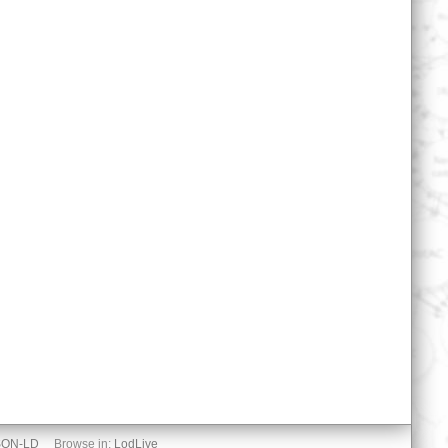
SON-LD
Browse in:
LodLive