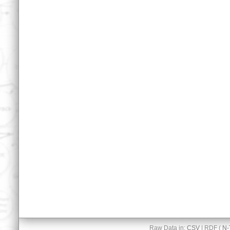
Raw Data in:
CSV
| RDF (
N-