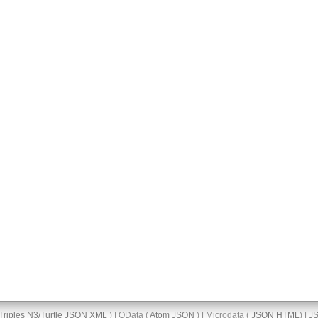
Triples
N3/Turtle
JSON
XML
) | OData (
Atom
JSON
) | Microdata (
JSON
HTML
) |
J