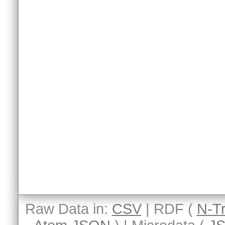
Raw Data in:
CSV
| RDF (
N-Tr