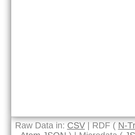
Raw Data in:
CSV
| RDF (
N-Tr