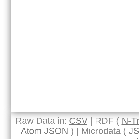
Raw Data in:
CSV
| RDF (
N-Tr
Atom
JSON
) | Microdata (
J