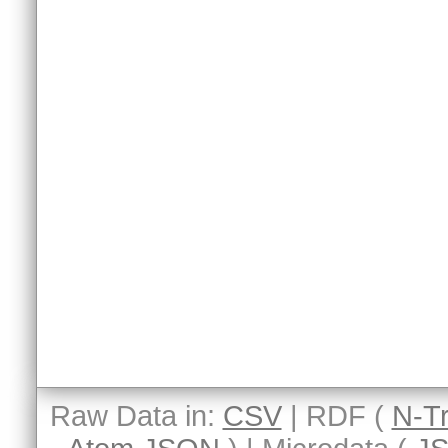
Raw Data in:
CSV
| RDF (
N-Tr