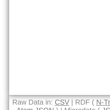
Raw Data in:
CSV
| RDF (
N-Tr