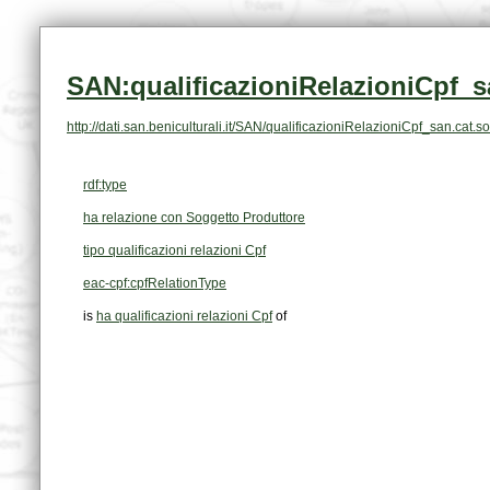
SAN:qualificazioniRelazioniCpf_s
http://dati.san.beniculturali.it/SAN/qualificazioniRelazioniCpf_san.ca
rdf:type
ha relazione con Soggetto Produttore
tipo qualificazioni relazioni Cpf
eac-cpf:cpfRelationType
is
ha qualificazioni relazioni Cpf
of