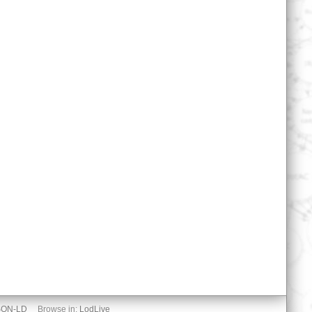
SON-LD
Browse in:
LodLive