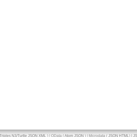
Triples
N3/Turtle
JSON
XML
) | OData (
Atom
JSON
) | Microdata (
JSON
HTML
) |
J