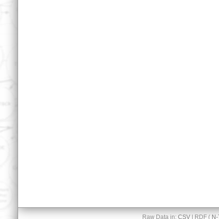
Raw Data in:
CSV
| RDF (
N-