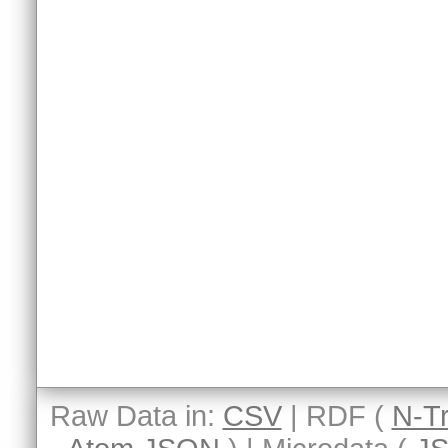
Raw Data in:
CSV
| RDF (
N-Tr