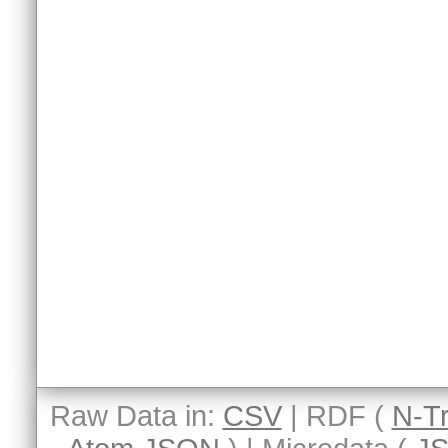
Raw Data in:
CSV
| RDF (
N-Tr