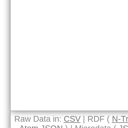
Raw Data in:
CSV
| RDF (
N-Tr