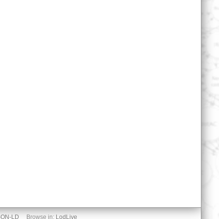
SON-LD
Browse in:
LodLive