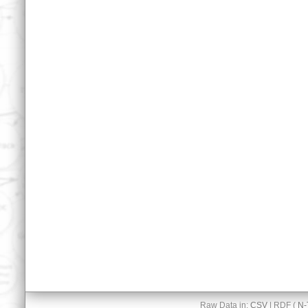
Raw Data in:
CSV
| RDF (
N-