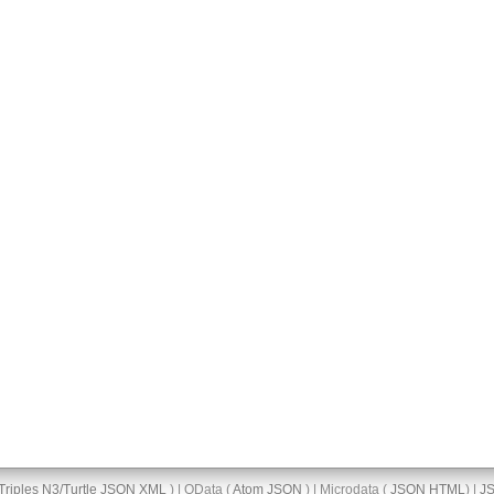
Triples
N3/Turtle
JSON
XML
) | OData (
Atom
JSON
) | Microdata (
JSON
HTML
) |
J