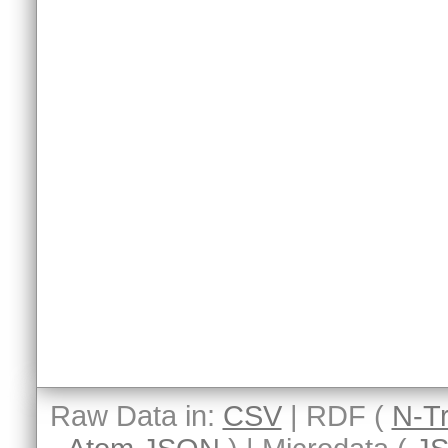
Raw Data in:
CSV
| RDF (
N-Tr