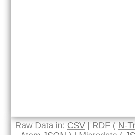
Raw Data in:
CSV
| RDF (
N-Tr