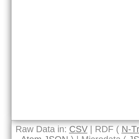
Raw Data in:
CSV
| RDF (
N-Tr