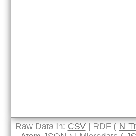
Raw Data in:
CSV
| RDF (
N-Tr