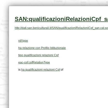
SAN:qualificazioniRelazioniCpf_s
http://dati.san.beniculturali.it/SAN/qualificazioniRelazioniCpf_san.ca
rdf:type
ha relazione con Profilo Istituzionale
tipo qualificazioni relazioni Cpf
eac-cpf:cpfRelationType
is
ha qualificazioni relazioni Cpf
of