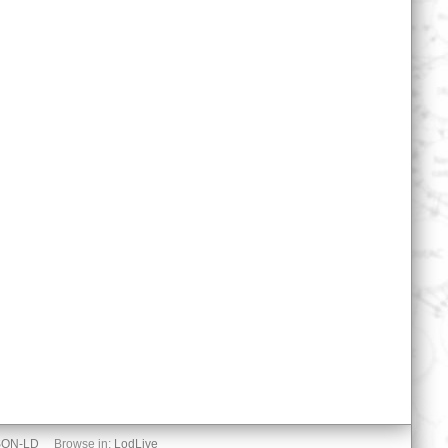
SON-LD
Browse in:
LodLive