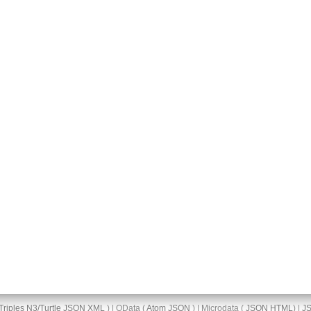
Triples
N3/Turtle
JSON
XML
) | OData (
Atom
JSON
) | Microdata (
JSON
HTML
) |
J