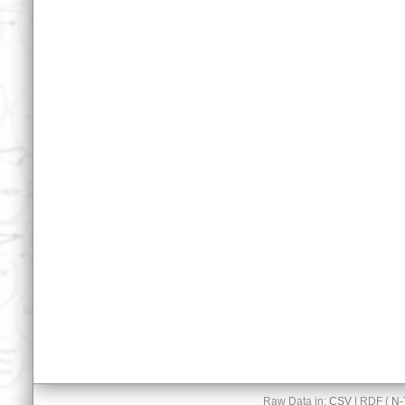
Raw Data in:
CSV
| RDF (
N-