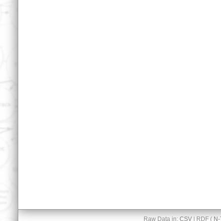
Raw Data in:
CSV
| RDF (
N-