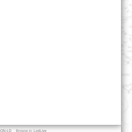
SON-LD
Browse in:
LodLive