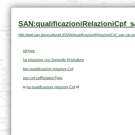
SAN:qualificazioniRelazioniCpf_s
http://dati.san.beniculturali.it/SAN/qualificazioniRelazioniCpf_san.ca
rdf:type
ha relazione con Soggetto Produttore
tipo qualificazioni relazioni Cpf
eac-cpf:cpfRelationType
is
ha qualificazioni relazioni Cpf
of