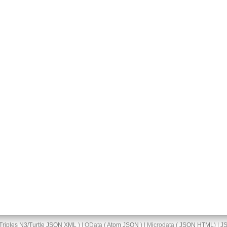
Triples
N3/Turtle
JSON
XML
) | OData (
Atom
JSON
) | Microdata (
JSON
HTML
) |
J