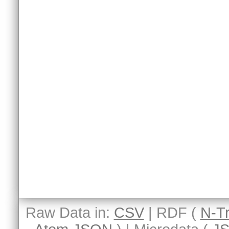
Raw Data in:
CSV
| RDF (
N-Tr