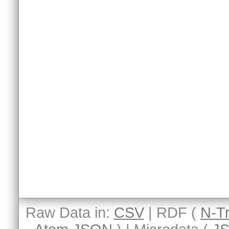
Raw Data in:
CSV
| RDF (
N-Tr