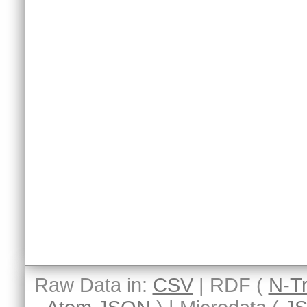
Raw Data in:
CSV
| RDF (
N-Tr