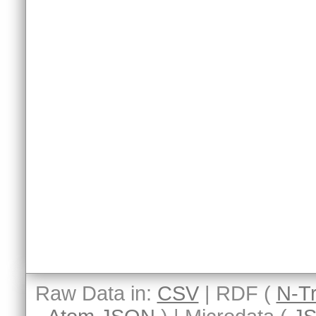
Raw Data in:
CSV
| RDF (
N-Tr