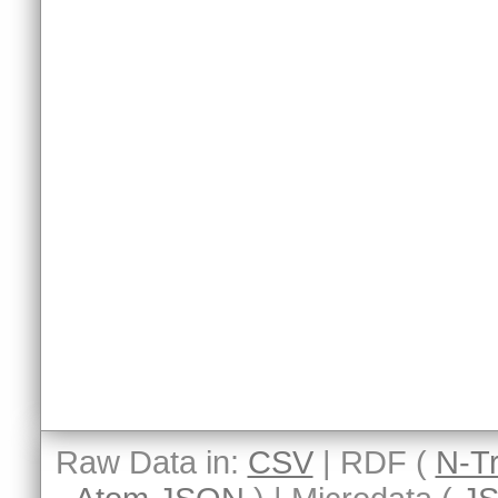
Raw Data in:
CSV
| RDF (
N-Tr