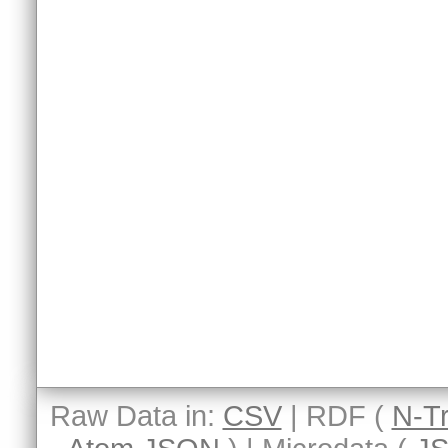
Raw Data in:
CSV
| RDF (
N-Tr