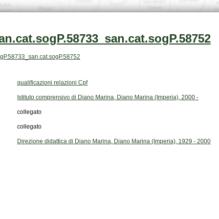
an.cat.sogP.58733_san.cat.sogP.58752
t.sogP.58733_san.cat.sogP.58752
qualificazioni relazioni Cpf
Istituto comprensivo di Diano Marina, Diano Marina (Imperia), 2000 -
collegato
collegato
Direzione didattica di Diano Marina, Diano Marina (Imperia), 1929 - 2000