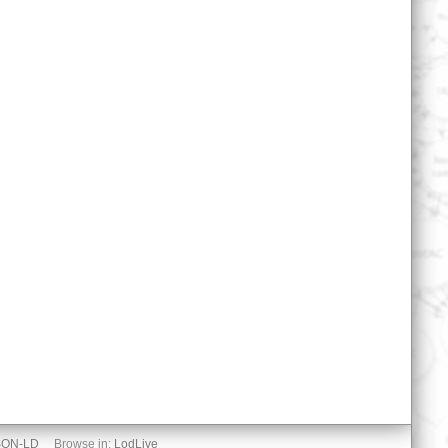
SON-LD
Browse in:
LodLive