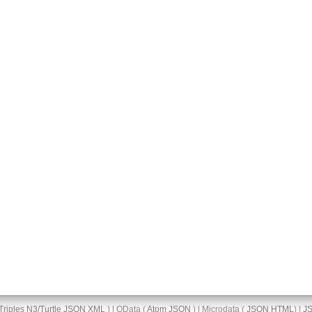
Triples
N3/Turtle
JSON
XML
) | OData (
Atom
JSON
) | Microdata (
JSON
HTML
) |
J