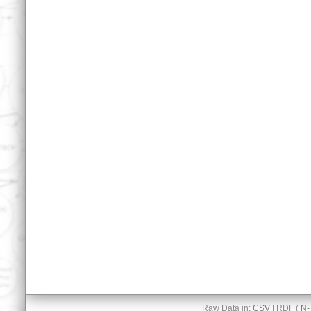
Raw Data in:
CSV
| RDF (
N-