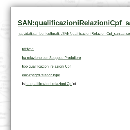
SAN:qualificazioniRelazioniCpf_s
http://dati.san.beniculturali.it/SAN/qualificazioniRelazioniCpf_san.ca
rdf:type
ha relazione con Soggetto Produttore
tipo qualificazioni relazioni Cpf
eac-cpf:cpfRelationType
is
ha qualificazioni relazioni Cpf
of