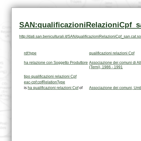
SAN:qualificazioniRelazioniCpf_s
http://dati.san.beniculturali.it/SAN/qualificazioniRelazioniCpf_san.ca
rdf:type
qualificazioni relazioni Cpf
ha relazione con Soggetto Produttore
(Terni), 1986 - 1991
tipo qualificazioni relazioni Cpf
eac-cpf:cpfRelationType
is
ha qualificazioni relazioni Cpf
of
Associazione dei comuni, Umb