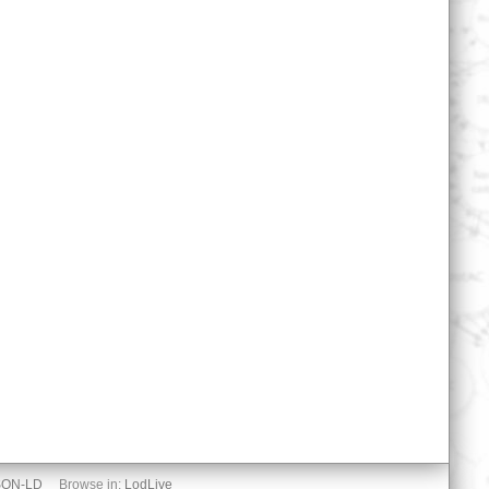
SON-LD
Browse in:
LodLive