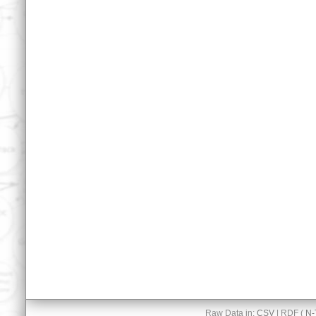
Raw Data in:
CSV
| RDF (
N-