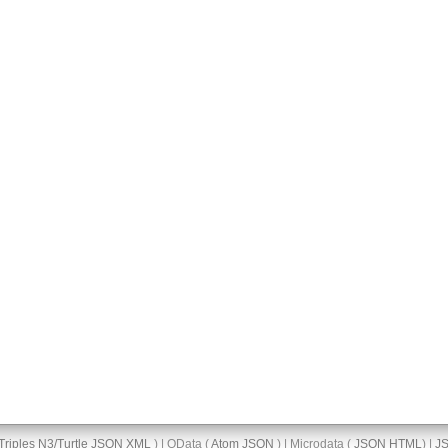
Triples
N3/Turtle
JSON
XML
) | OData (
Atom
JSON
) | Microdata (
JSON
HTML
) |
J