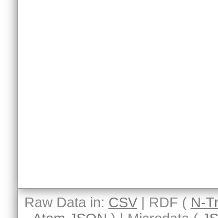
Raw Data in:
CSV
| RDF (
N-Tr