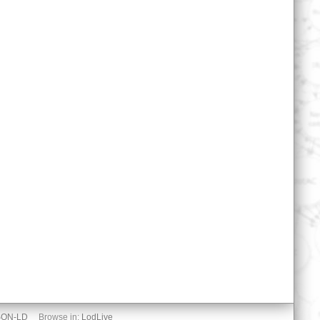
SON-LD
Browse in:
LodLive