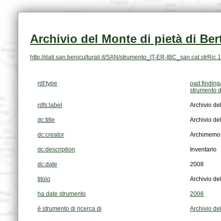
Archivio del Monte di pietà di Ber
http://dati.san.beniculturali.it/SAN/strumento_IT-ER-IBC_san.cat.strRic
rdf:type
oad:finding
strumento d
rdfs:label
Archivio del
dc:title
Archivio del
dc:creator
Archimemo
dc:description
Inventario
dc:date
2008
titolo
Archivio del
ha date strumento
2008
è strumento di ricerca di
Archivio del