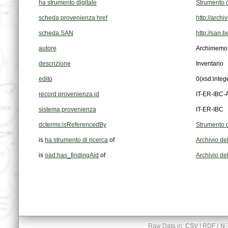
ha strumento digitale
Strumento d
scheda provenienza href
http://arch
scheda SAN
http://san.
autore
Archimemo
descrizione
Inventario
edito
0
(xsd:integ
record provenienza id
IT-ER-IBC
sistema provenienza
IT-ER-IBC
dcterms:isReferencedBy
Strumento d
is
ha strumento di ricerca
of
Archivio del
is
oad:has_findingAid
of
Archivio del
Raw Data in:
CSV
| RDF (
N-