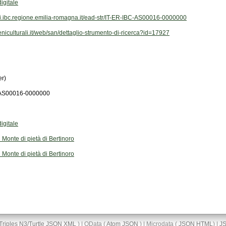
igitale
ivi.ibc.regione.emilia-romagna.it/ead-str/IT-ER-IBC-AS00016-0000000
beniculturali.it/web/san/dettaglio-strumento-di-ricerca?id=17927
er)
-AS00016-0000000
igitale
 Monte di pietà di Bertinoro
 Monte di pietà di Bertinoro
Triples
N3/Turtle
JSON
XML
) | OData (
Atom
JSON
) | Microdata (
JSON
HTML
) |
J