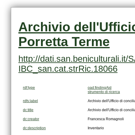
Porretta Terme
IBC_san.cat.strRic.18066
rdf:type
oad:findingAid
strumento di ricerca
rdfs:label
Archivio dell'Ufficio di conci
dc:title
Archivio dell'Ufficio di conci
dc:creator
Francesca Romagnoli
dc:description
Inventario