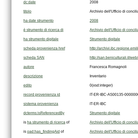
dc:date
2008
titolo
Archivio dell'Ufficio di conci
ha date strumento
2008
è strumento di ricerca di
Archivio dell'Ufficio di conci
ha strumento digitale
Strumento digitale
scheda provenienza href
http://archivi.ibc.regione.e
scheda SAN
http://san.beniculturali.it/w
autore
Francesca Romagnoli
descrizione
Inventario
edito
0
(xsd:integer)
record provenienza id
IT-ER-IBC-AS00135-000000
sistema provenienza
IT-ER-IBC
dcterms:isReferencedBy
Strumento digitale
is
ha strumento di ricerca
of
Archivio dell'Ufficio di conci
is
oad:has_findingAid
of
Archivio dell'Ufficio di conci