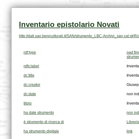
Inventario epistolario Novati
http://dati.san.beniculturali.it/SAN/strumento_LBC-Archivi_san.cat.strRi
rdf:type
oad:fin
strumen
rdfs:label
Inventa
dc:title
Inventa
dc:creator
Giusep
dc:date
non ind
titolo
Inventa
ha date strumento
non ind
è strumento di ricerca di
Libreri
ha strumento digitale
link