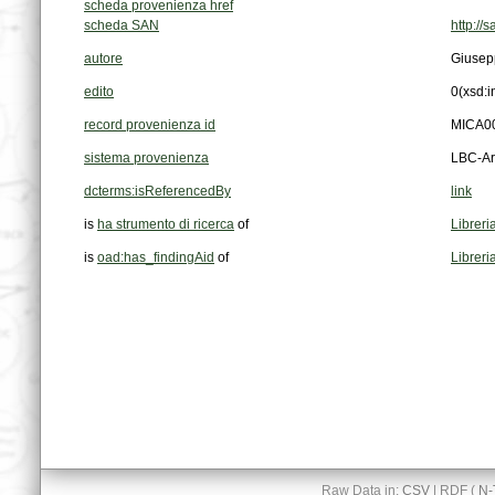
scheda provenienza href
scheda SAN
http://
autore
Giusep
edito
0
(xsd:i
record provenienza id
MICA0
sistema provenienza
LBC-Ar
dcterms:isReferencedBy
link
is
ha strumento di ricerca
of
Libreri
is
oad:has_findingAid
of
Libreri
Raw Data in:
CSV
| RDF (
N-