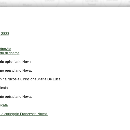
c.2823
dingAid
to di ricerca
rio epistolario Novati
rio epistolario Novati
pina Nicosia Cirincione,Maria De Luca
icata
rio epistolario Novati
icata
a e carteggio Francesco Novati