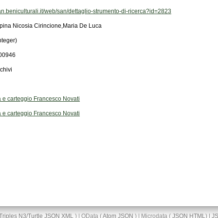
san.beniculturali.it/web/san/dettaglio-strumento-di-ricerca?id=2823
pina Nicosia Cirincione,Maria De Luca
nteger)
00946
chivi
a e carteggio Francesco Novati
a e carteggio Francesco Novati
Triples
N3/Turtle
JSON
XML
) | OData (
Atom
JSON
) | Microdata (
JSON
HTML
) |
J