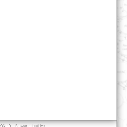
SON-LD
Browse in:
LodLive